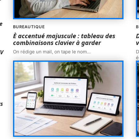
r
e
BUREAUTIQUE
B
È accentué majuscule : tableau des
D
combinaisons clavier à garder
v
TV
On rédige un mail, on tape le nom
…
D
é
ts