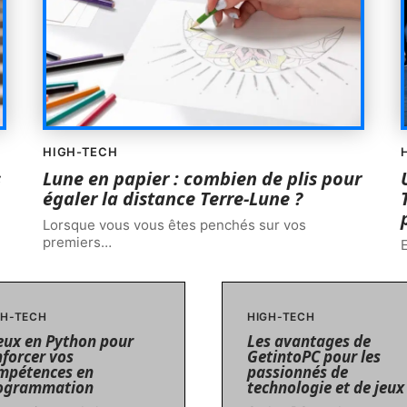
HIGH-TECH
s
Lune en papier : combien de plis pour
égaler la distance Terre-Lune ?
Lorsque vous vous êtes penchés sur vos
premiers
…
E
GH-TECH
HIGH-TECH
jeux en Python pour
Les avantages de
nforcer vos
GetintoPC pour les
mpétences en
passionnés de
ogrammation
technologie et de jeux