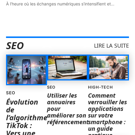
À l'heure où les échanges numériques s'intensifient et
…
SEO
LIRE LA SUITE
SEO
HIGH-TECH
SEO
Utiliser les
Comment
Évolution
annuaires
verrouiller les
pour
applications
de
améliorer son
sur votre
l’algorithme
référencement
smartphone :
TikTok :
un guide
Vers une