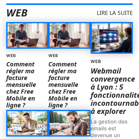
WEB
LIRE LA SUITE
WEB
WEB
WEB
Comment
Comment
Webmail
régler ma
régler ma
facture
facture
convergence
mensuelle
mensuelle
à Lyon : 5
chez Free
chez Free
fonctionnalit
Mobile en
Mobile en
incontournab
ligne ?
ligne ?
à explorer
La gestion des
emails est
devenue un