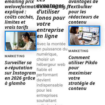
emailing prix
avantages de
avantages
weloveformationmarketing.fr
Textbulker
d’utiliser
expliqué :
pour les
coûts cachés,
rédacteurs de
Ionos pour
limites et
contenu
votre
vrais tarifs
entreprise
en ligne
Avec la montée
en puissance du
MARKETING
numérique,
MARKETING
Comment
choisir un
Surveiller sa
utiliser Pikdo
hébergeur web
e-réputation
pour
fiable et
sur Instagram
maximiser
performant
en 2026 grâce
votre
devient
à glamho
stratégie de
indispensable
contenu
pour les
entreprises
souhaitant