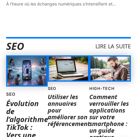
À l'heure où les échanges numériques s'intensifient et
…
SEO
LIRE LA SUITE
SEO
HIGH-TECH
SEO
Utiliser les
Comment
Évolution
annuaires
verrouiller les
pour
applications
de
améliorer son
sur votre
l’algorithme
référencement
smartphone :
TikTok :
un guide
Vers une