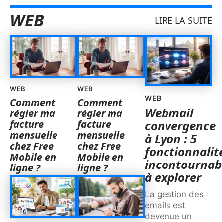
WEB
LIRE LA SUITE
WEB
WEB
WEB
Comment
Comment
Webmail
régler ma
régler ma
facture
facture
convergence
mensuelle
mensuelle
à Lyon : 5
chez Free
chez Free
fonctionnalit
Mobile en
Mobile en
incontournab
ligne ?
ligne ?
à explorer
La gestion des
emails est
devenue un