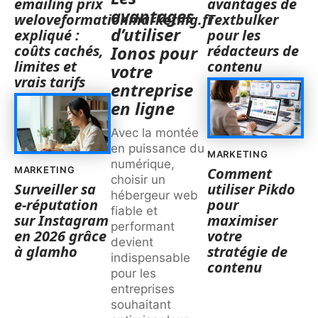
emailing prix
avantages de
avantages
weloveformationmarketing.fr
Textbulker
d’utiliser
expliqué :
pour les
coûts cachés,
rédacteurs de
Ionos pour
limites et
contenu
votre
vrais tarifs
entreprise
en ligne
Avec la montée
en puissance du
MARKETING
numérique,
MARKETING
Comment
choisir un
Surveiller sa
utiliser Pikdo
hébergeur web
e-réputation
pour
fiable et
sur Instagram
maximiser
performant
en 2026 grâce
votre
devient
à glamho
stratégie de
indispensable
contenu
pour les
entreprises
souhaitant