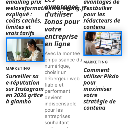
emailing prix
avantages de
avantages
weloveformationmarketing.fr
Textbulker
d’utiliser
expliqué :
pour les
coûts cachés,
rédacteurs de
Ionos pour
limites et
contenu
votre
vrais tarifs
entreprise
en ligne
Avec la montée
en puissance du
MARKETING
numérique,
MARKETING
Comment
choisir un
Surveiller sa
utiliser Pikdo
hébergeur web
e-réputation
pour
fiable et
sur Instagram
maximiser
performant
en 2026 grâce
votre
devient
à glamho
stratégie de
indispensable
contenu
pour les
entreprises
souhaitant