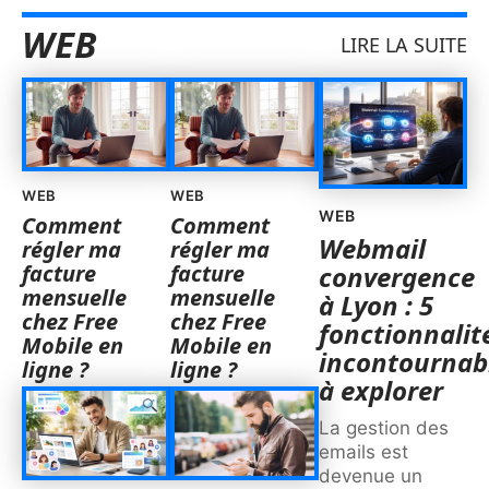
WEB
LIRE LA SUITE
WEB
WEB
WEB
Comment
Comment
Webmail
régler ma
régler ma
facture
facture
convergence
mensuelle
mensuelle
à Lyon : 5
chez Free
chez Free
fonctionnalit
Mobile en
Mobile en
incontournab
ligne ?
ligne ?
à explorer
La gestion des
emails est
devenue un