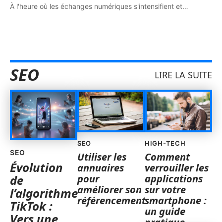
À l'heure où les échanges numériques s'intensifient et
…
SEO
LIRE LA SUITE
SEO
HIGH-TECH
SEO
Utiliser les
Comment
Évolution
annuaires
verrouiller les
pour
applications
de
améliorer son
sur votre
l’algorithme
référencement
smartphone :
TikTok :
un guide
Vers une