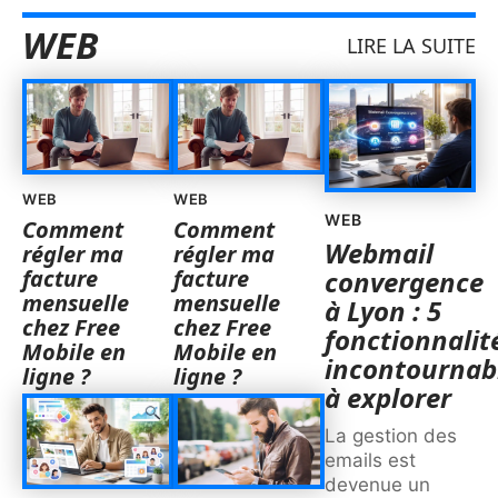
WEB
LIRE LA SUITE
WEB
WEB
WEB
Comment
Comment
Webmail
régler ma
régler ma
facture
facture
convergence
mensuelle
mensuelle
à Lyon : 5
chez Free
chez Free
fonctionnalit
Mobile en
Mobile en
incontournab
ligne ?
ligne ?
à explorer
La gestion des
emails est
devenue un