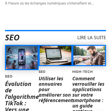
À l'heure où les échanges numériques s'intensifient et
…
SEO
LIRE LA SUITE
SEO
HIGH-TECH
SEO
Utiliser les
Comment
Évolution
annuaires
verrouiller les
pour
applications
de
améliorer son
sur votre
l’algorithme
référencement
smartphone :
TikTok :
un guide
Vers une