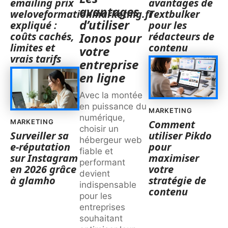
emailing prix
avantages de
avantages
weloveformationmarketing.fr
Textbulker
d’utiliser
expliqué :
pour les
coûts cachés,
rédacteurs de
Ionos pour
limites et
contenu
votre
vrais tarifs
entreprise
en ligne
Avec la montée
en puissance du
MARKETING
numérique,
MARKETING
Comment
choisir un
Surveiller sa
utiliser Pikdo
hébergeur web
e-réputation
pour
fiable et
sur Instagram
maximiser
performant
en 2026 grâce
votre
devient
à glamho
stratégie de
indispensable
contenu
pour les
entreprises
souhaitant