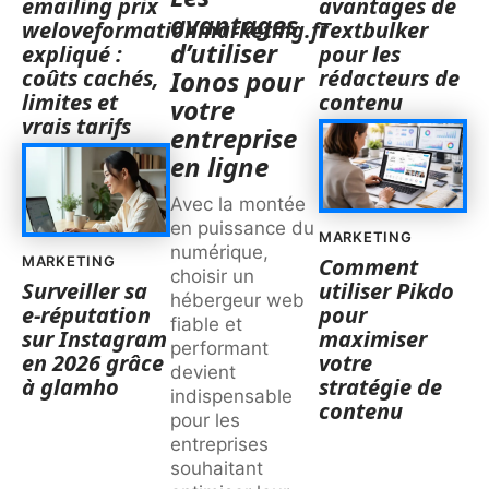
emailing prix
avantages de
avantages
weloveformationmarketing.fr
Textbulker
d’utiliser
expliqué :
pour les
coûts cachés,
rédacteurs de
Ionos pour
limites et
contenu
votre
vrais tarifs
entreprise
en ligne
Avec la montée
en puissance du
MARKETING
numérique,
MARKETING
Comment
choisir un
Surveiller sa
utiliser Pikdo
hébergeur web
e-réputation
pour
fiable et
sur Instagram
maximiser
performant
en 2026 grâce
votre
devient
à glamho
stratégie de
indispensable
contenu
pour les
entreprises
souhaitant