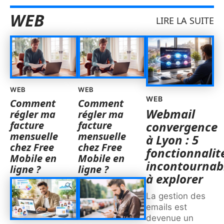
WEB
LIRE LA SUITE
WEB
WEB
WEB
Comment
Comment
Webmail
régler ma
régler ma
facture
facture
convergence
mensuelle
mensuelle
à Lyon : 5
chez Free
chez Free
fonctionnalit
Mobile en
Mobile en
incontournab
ligne ?
ligne ?
à explorer
La gestion des
emails est
devenue un