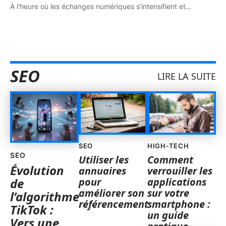
À l'heure où les échanges numériques s'intensifient et
…
SEO
LIRE LA SUITE
SEO
HIGH-TECH
SEO
Utiliser les
Comment
Évolution
annuaires
verrouiller les
pour
applications
de
améliorer son
sur votre
l’algorithme
référencement
smartphone :
TikTok :
un guide
Vers une