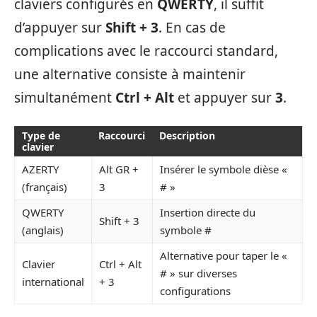
claviers configurés en
QWERTY
, il suffit
d’appuyer sur
Shift + 3
. En cas de
complications avec le raccourci standard,
une alternative consiste à maintenir
simultanément
Ctrl + Alt
et appuyer sur
3
.
Type de
Raccourci
Description
clavier
AZERTY
Alt GR +
Insérer le symbole dièse «
(français)
3
# »
QWERTY
Insertion directe du
Shift + 3
(anglais)
symbole #
Alternative pour taper le «
Clavier
Ctrl + Alt
# » sur diverses
international
+ 3
configurations