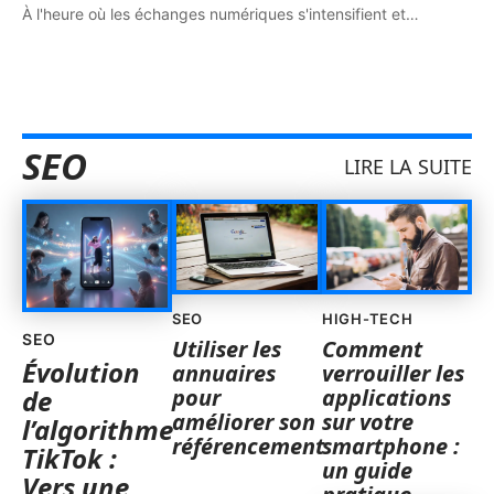
À l'heure où les échanges numériques s'intensifient et
…
SEO
LIRE LA SUITE
SEO
HIGH-TECH
SEO
Utiliser les
Comment
Évolution
annuaires
verrouiller les
pour
applications
de
améliorer son
sur votre
l’algorithme
référencement
smartphone :
TikTok :
un guide
Vers une