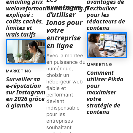
emailing prix
avantages de
avantages
weloveformationmarketing.fr
Textbulker
d’utiliser
expliqué :
pour les
coûts cachés,
rédacteurs de
Ionos pour
limites et
contenu
votre
vrais tarifs
entreprise
en ligne
Avec la montée
en puissance du
MARKETING
numérique,
MARKETING
Comment
choisir un
Surveiller sa
utiliser Pikdo
hébergeur web
e-réputation
pour
fiable et
sur Instagram
maximiser
performant
en 2026 grâce
votre
devient
à glamho
stratégie de
indispensable
contenu
pour les
entreprises
souhaitant