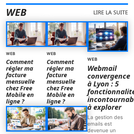
WEB
LIRE LA SUITE
WEB
WEB
WEB
Comment
Comment
Webmail
régler ma
régler ma
facture
facture
convergence
mensuelle
mensuelle
à Lyon : 5
chez Free
chez Free
fonctionnalit
Mobile en
Mobile en
incontournab
ligne ?
ligne ?
à explorer
La gestion des
emails est
devenue un