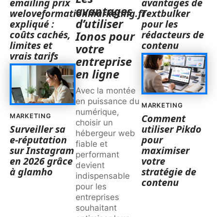
emailing prix
avantages de
avantages
weloveformationmarketing.fr
Textbulker
d’utiliser
expliqué :
pour les
coûts cachés,
rédacteurs de
Ionos pour
limites et
contenu
votre
vrais tarifs
entreprise
en ligne
Avec la montée
en puissance du
MARKETING
numérique,
MARKETING
Comment
choisir un
Surveiller sa
utiliser Pikdo
hébergeur web
e-réputation
pour
fiable et
sur Instagram
maximiser
performant
en 2026 grâce
votre
devient
à glamho
stratégie de
indispensable
contenu
pour les
entreprises
souhaitant