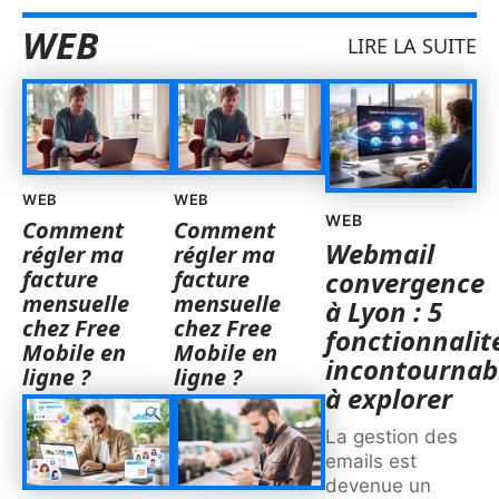
WEB
LIRE LA SUITE
WEB
WEB
WEB
Comment
Comment
Webmail
régler ma
régler ma
facture
facture
convergence
mensuelle
mensuelle
à Lyon : 5
chez Free
chez Free
fonctionnalit
Mobile en
Mobile en
incontournab
ligne ?
ligne ?
à explorer
La gestion des
emails est
devenue un