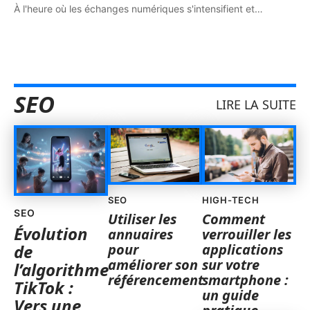
À l'heure où les échanges numériques s'intensifient et
…
SEO
LIRE LA SUITE
SEO
HIGH-TECH
SEO
Utiliser les
Comment
Évolution
annuaires
verrouiller les
pour
applications
de
améliorer son
sur votre
l’algorithme
référencement
smartphone :
TikTok :
un guide
Vers une