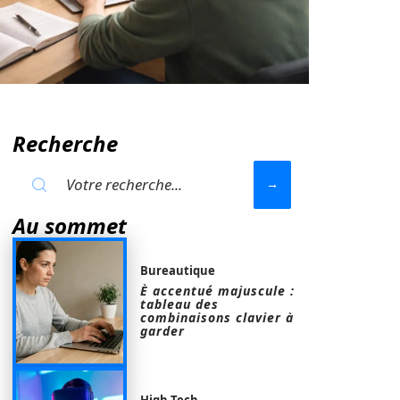
Recherche
Au sommet
Bureautique
È accentué majuscule :
tableau des
combinaisons clavier à
garder
High-Tech