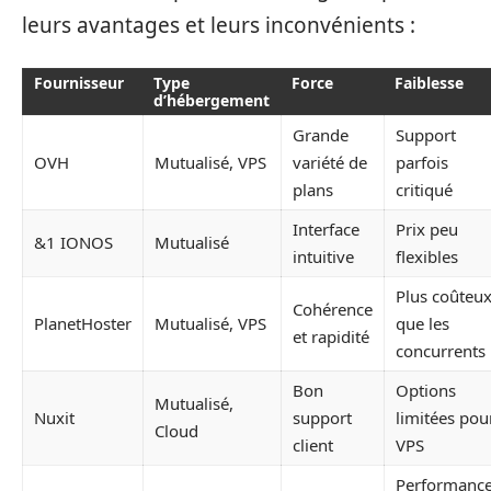
leurs avantages et leurs inconvénients :
Fournisseur
Type
Force
Faiblesse
d’hébergement
Grande
Support
OVH
Mutualisé, VPS
variété de
parfois
plans
critiqué
Interface
Prix peu
&1 IONOS
Mutualisé
intuitive
flexibles
Plus coûteu
Cohérence
PlanetHoster
Mutualisé, VPS
que les
et rapidité
concurrents
Bon
Options
Mutualisé,
Nuxit
support
limitées pou
Cloud
client
VPS
Performanc