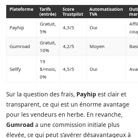
Plateforme
Tarifs
Score
Automatisation
Outi
(entrée)
Trustpilot
TVA
mar
Gratuit,
Affi
Payhip
4,3/5
Oui
5%
cou
Gratuit,
Gumroad
4,2/5
Moyen
Bas
10%
19
Sellfy
$/mois,
4,5/5
Oui
Ava
0%
Sur la question des frais,
Payhip
est clair et
transparent, ce qui est un énorme avantage
pour les vendeurs en herbe. En revanche,
Gumroad
a une commission initiale plus
élevée, ce qui peut s’avérer désavantageux à