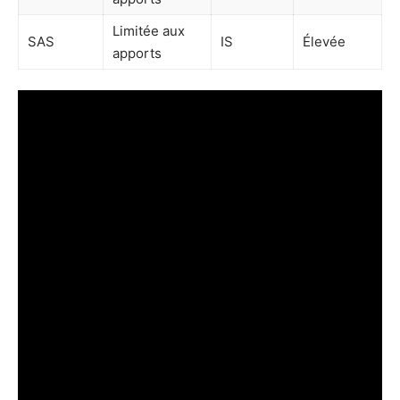
Limitée aux
SAS
IS
Élevée
apports