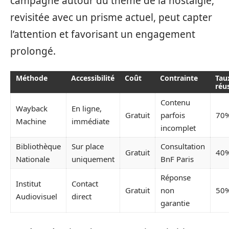
campagne autour du thème de la nostalgie,
revisitée avec un prisme actuel, peut capter
l’attention et favorisant un engagement
prolongé.
Méthode
Accessibilité
Coût
Contrainte
Tau
réu
Contenu
Wayback
En ligne,
Gratuit
parfois
70
Machine
immédiate
incomplet
Bibliothèque
Sur place
Consultation
Gratuit
40
Nationale
uniquement
BnF Paris
Réponse
Institut
Contact
Gratuit
non
50
Audiovisuel
direct
garantie