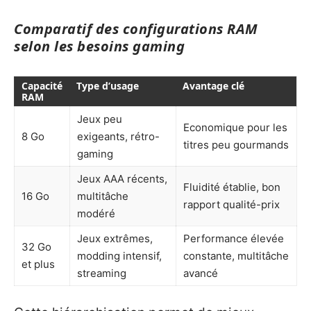
Comparatif des configurations RAM
selon les besoins gaming
Capacité
Type d’usage
Avantage clé
RAM
Jeux peu
Economique pour les
8 Go
exigeants, rétro-
titres peu gourmands
gaming
Jeux AAA récents,
Fluidité établie, bon
16 Go
multitâche
rapport qualité-prix
modéré
Jeux extrêmes,
Performance élevée
32 Go
modding intensif,
constante, multitâche
et plus
streaming
avancé