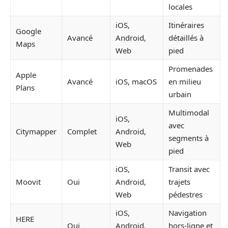
locales
iOS,
Itinéraires
Google
Avancé
Android,
détaillés à
Maps
Web
pied
Promenades
Apple
Avancé
iOS, macOS
en milieu
Plans
urbain
Multimodal
iOS,
avec
Citymapper
Complet
Android,
segments à
Web
pied
iOS,
Transit avec
Moovit
Oui
Android,
trajets
Web
pédestres
iOS,
Navigation
HERE
Oui
Android,
hors-ligne et