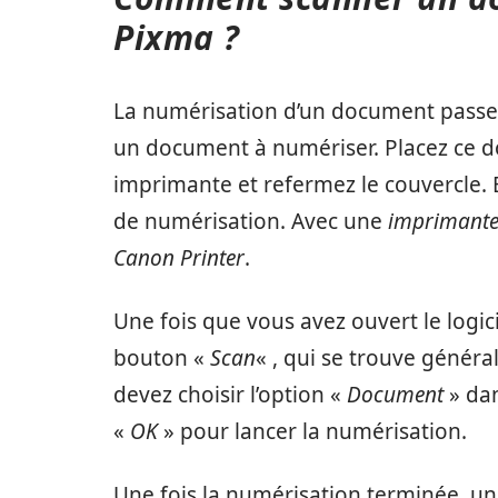
Pixma ?
La numérisation d’un document passe p
un document à numériser. Placez ce d
imprimante et refermez le couvercle. En
de numérisation. Avec une
imprimant
Canon Printer
.
Une fois que vous avez ouvert le logic
bouton «
Scan
« , qui se trouve généra
devez choisir l’option «
Document
» dan
«
OK
» pour lancer la numérisation.
Une fois la numérisation terminée, un