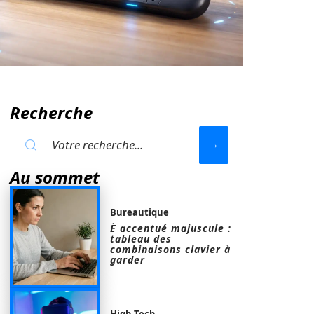
Recherche
Au sommet
Bureautique
È accentué majuscule :
tableau des
combinaisons clavier à
garder
High-Tech